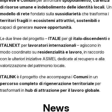
imprese e Comuni
per affrontare
spopolamento, carenza
di risorse umane e indebolimento delle identità locali
. Un
modello di rete
fondato sulla
sussidiarietà
che trasforma i
territori fragili
in
ecosistemi attrattivi, sostenibili
e
capaci di generare
nuove opportunità
.
Le due linee del progetto –
ITALIE
per gli
italo‑discendenti
e
ITALNEXT
per
lavoratori internazionali
– agiscono in
modo coordinato su
residenzialità e lavoro
, in raccordo
con le ulteriori iniziative ASMEL dedicate al recupero e alla
valorizzazione del patrimonio locale.
ITALINK
è il progetto che accompagna i
Comuni
in un
percorso completo di rigenerazione territoriale
per
trasformarli in
hub di attrazione per il lavoro globale
.
News